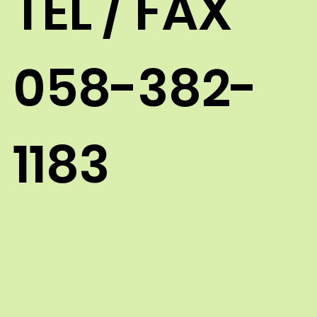
TEL / FAX
058-382-
1183​