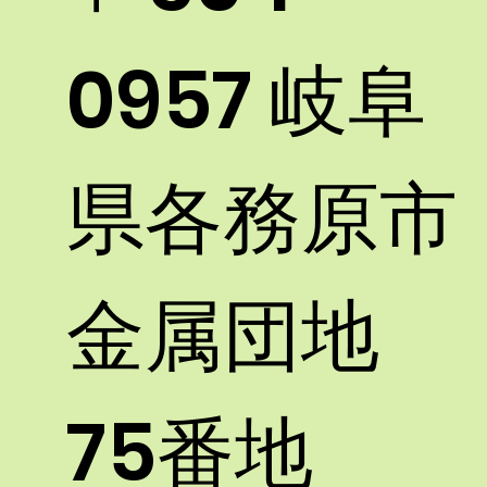
0957 岐阜
県各務原市
金属団地
75番地